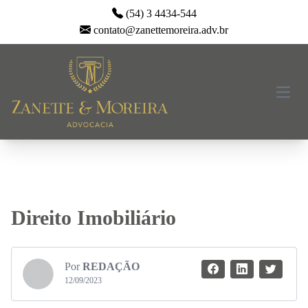
(54) 3 4434-544
contato@zanettemoreira.adv.br
Open
Direito Imobiliário
Por
REDAÇÃO
12/09/2023